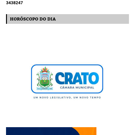
3
4
3
8
2
4
7
HORÓSCOPO DO DIA