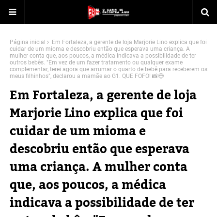
Página inicial
Em Fortaleza, a gerente de loja Marjorie Lino explica que foi
cuidar de um mioma e descobriu então que esperava uma criança. A
mulher conta que, aos poucos, a médica indicava a possibilidade de ter
outros bebês. "Em vez de um fazer tratamento ou qualquer exame
complementar, terei agora que arrumar o quarto de bebê para receberem os
meus filhinhos", declarou a mamãe ao G1. QUE FOFO! 📸😍
Em Fortaleza, a gerente de loja
Marjorie Lino explica que foi
cuidar de um mioma e
descobriu então que esperava
uma criança. A mulher conta
que, aos poucos, a médica
indicava a possibilidade de ter