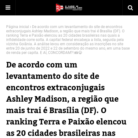
Página inicial
De acordo com um levantamento do site de encontros
extraconjugais Ashley Madison, a região que mais trai é Brasília (DF). O
ranking Terra e Paixão elencou as 20 cidades brasileiras nas quais a
infidelidade corre solta. A capital federal encabeça a lista, seguida pela
vizinha Goiânia. A análise levou em consideração as inscrições no site
entre 20 de junho de 2022 e 22 de setembro do mesmo ano, em uma base
de renda per capita. E AÍ, CONCORDAM?! 📸😂
De acordo com um
levantamento do site de
encontros extraconjugais
Ashley Madison, a região que
mais trai é Brasília (DF). O
ranking Terra e Paixão elencou
as 20 cidades brasileiras nas