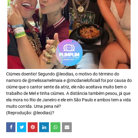
Ciúmes doentio! Segundo
@leodias
, o motivo do término do
namoro de
@melissamelmaia
e
@mcdanieloficiall
foi por causa do
ciúme que o cantor sente da atriz, ele não aceitava muito bem o
trabalho de Mel e tinha ciúmes. A distância também pesou, já que
ela mora no Rio de Janeiro e ele em São Paulo e ambos tem a vida
muito corrida. Uma pena né?
(Reprodução:
@leodias
)?