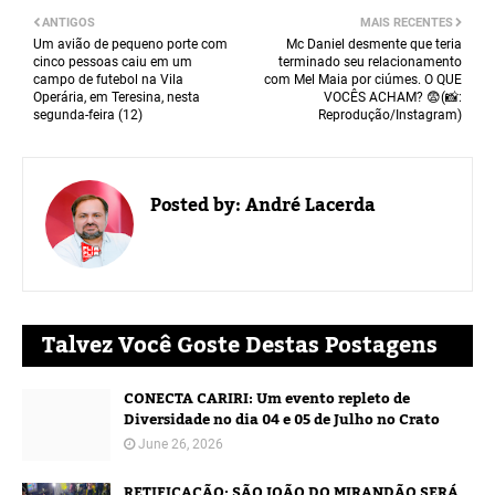
ANTIGOS
MAIS RECENTES
Um avião de pequeno porte com
Mc Daniel desmente que teria
cinco pessoas caiu em um
terminado seu relacionamento
campo de futebol na Vila
com Mel Maia por ciúmes. O QUE
Operária, em Teresina, nesta
VOCÊS ACHAM? 😨(📸:
segunda-feira (12)
Reprodução/Instagram)
Posted by:
André Lacerda
Talvez Você Goste Destas Postagens
CONECTA CARIRI: Um evento repleto de
Diversidade no dia 04 e 05 de Julho no Crato
June 26, 2026
RETIFICAÇÃO: SÃO JOÃO DO MIRANDÃO SERÁ