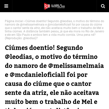
Página inicial
Ciúmes doentio! Segundo @leodias, o motivo do término do
namoro de @melissamelmaia e @mcdanieloficiall foi por causa do ciúme
que o cantor sente da atriz, ele não aceitava muito bem o trabalho de Mel e
tinha ciúmes. A distância também pesou, já que ela mora no Rio de Janeiro
e ele em São Paulo e ambos tem a vida muito corrida. Uma pena né?
(Reprodução: @leodias)?
Ciúmes doentio! Segundo
@leodias, o motivo do término
do namoro de @melissamelmaia
e @mcdanieloficiall foi por
causa do ciúme que o cantor
sente da atriz, ele não aceitava
muito bem o trabalho de Mel e