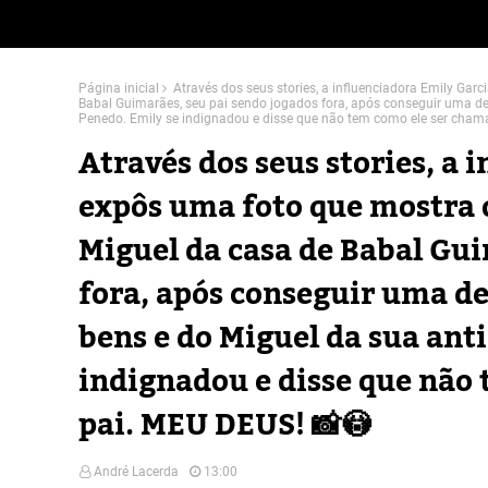
Página inicial
Através dos seus stories, a influenciadora Emily Garc
Babal Guimarães, seu pai sendo jogados fora, após conseguir uma dec
Penedo. Emily se indignadou e disse que não tem como ele ser cham
Através dos seus stories, a 
expôs uma foto que mostra o
Miguel da casa de Babal Gui
fora, após conseguir uma dec
bens e do Miguel da sua ant
indignadou e disse que não
pai. MEU DEUS! 📸😳
André Lacerda
13:00