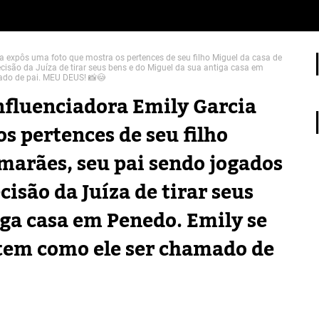
ia expôs uma foto que mostra os pertences de seu filho Miguel da casa de
isão da Juíza de tirar seus bens e do Miguel da sua antiga casa em
ado de pai. MEU DEUS! 📸😳
influenciadora Emily Garcia
s pertences de seu filho
marães, seu pai sendo jogados
isão da Juíza de tirar seus
iga casa em Penedo. Emily se
 tem como ele ser chamado de