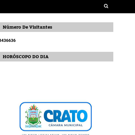
Número De Visitantes
3
4
3
6
6
3
6
HORÓSCOPO DO DIA