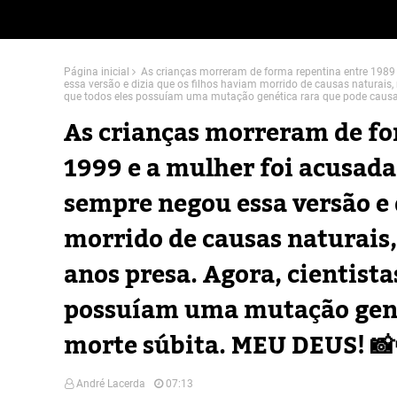
Página inicial
As crianças morreram de forma repentina entre 1989 
essa versão e dizia que os filhos haviam morrido de causas naturai
que todos eles possuíam uma mutação genética rara que pode causa
As crianças morreram de fo
1999 e a mulher foi acusada 
sempre negou essa versão e 
morrido de causas naturais
anos presa. Agora, cientist
possuíam uma mutação gené
morte súbita. MEU DEUS! 📸
André Lacerda
07:13