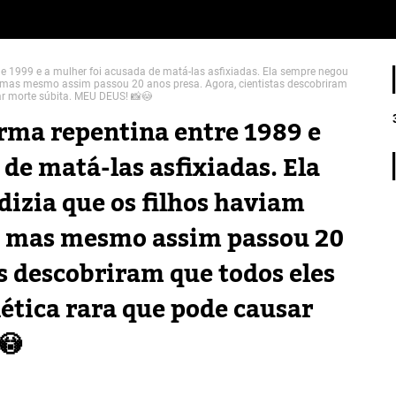
e 1999 e a mulher foi acusada de matá-las asfixiadas. Ela sempre negou
s, mas mesmo assim passou 20 anos presa. Agora, cientistas descobriram
r morte súbita. MEU DEUS! 📸😳
rma repentina entre 1989 e
de matá-las asfixiadas. Ela
dizia que os filhos haviam
, mas mesmo assim passou 20
as descobriram que todos eles
tica rara que pode causar
😳