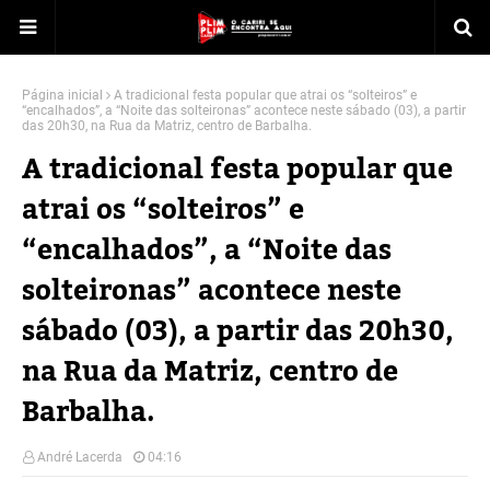
Página inicial
A tradicional festa popular que atrai os “solteiros” e
“encalhados”, a “Noite das solteironas” acontece neste sábado (03), a partir
das 20h30, na Rua da Matriz, centro de Barbalha.
A tradicional festa popular que
atrai os “solteiros” e
“encalhados”, a “Noite das
solteironas” acontece neste
sábado (03), a partir das 20h30,
na Rua da Matriz, centro de
Barbalha.
André Lacerda
04:16