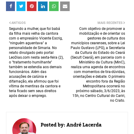
ANTIGOS
MAIS RECENTES
Segundo a mulher, que foi babá
Com objetivo de promover a
da filha mais velha da cantora
mobilização e de orientar os
com o empresário Vicente Escrig,
gestores de cultura dos
"ninguém aguentava" a
municípios cearenses, sobre a Lei
personalidade de Simaria. No
Paulo Gustavo (LPG), a Secretaria
relato divulgado pelo portal
da Cultura do Estado do Ceará
LeoDias.com nesta sexta-feira (2),
(Secult Ceará), em parceria com o
o "tratamento humilhante"
Ministério da Cultura (MinC),
também se estendia aos demais
realiza uma agenda de encontros
funcionários. Além das
com momentos de tira-dúvidas,
acusações de calúnia e
orientações e debate. O primeiro
difamação, ela afirmou que foi
encontro fora da Região
vítima de mentiras da cantora e
Metropolitana ocorrerá no
teria ficado sem seus direitos
próximo sábado, 3/6/2023, às
após deixar o emprego.
15h, no Centro Cultural do Cariri,
no Crato.
Posted by:
André Lacerda