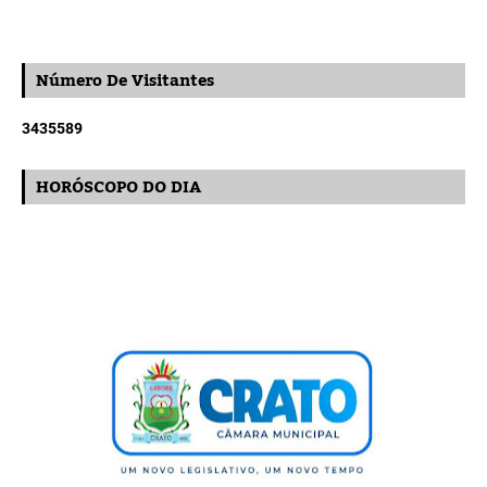
Número De Visitantes
3
4
3
5
5
8
9
HORÓSCOPO DO DIA