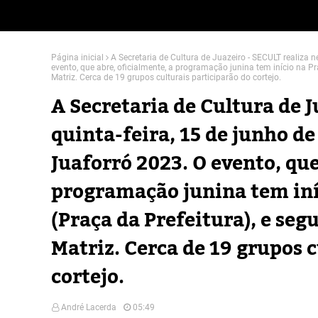
Página inicial
A Secretaria de Cultura de Juazeiro - SECULT realiza n
evento, que abre, oficialmente, a programação junina tem início na Pr
Matriz. Cerca de 19 grupos culturais participarão do cortejo.
A Secretaria de Cultura de J
quinta-feira, 15 de junho de
Juaforró 2023. O evento, que
programação junina tem iní
(Praça da Prefeitura), e segu
Matriz. Cerca de 19 grupos c
cortejo.
André Lacerda
05:49