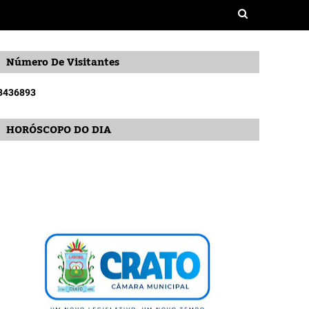
Número De Visitantes
3
4
3
6
8
9
3
HORÓSCOPO DO DIA