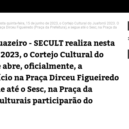
esta quinta-feira, 15 de junho de 2023, o Cortejo Cultural do Juaforró 2023. O
aça Dirceu Figueiredo (Praça da Prefeitura), e segue até o Sesc, na Praça da
uazeiro - SECULT realiza nesta
 2023, o Cortejo Cultural do
 abre, oficialmente, a
cio na Praça Dirceu Figueiredo
e até o Sesc, na Praça da
ulturais participarão do