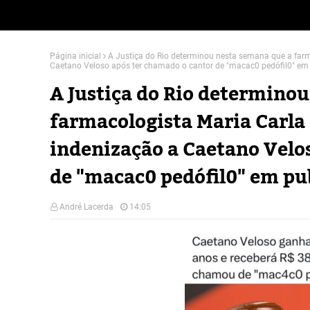
Página inicial
A Justiça do Rio determinou nesta semana que a farma
Caetano Veloso após ter chamado o cantor de "macac0 pedófil0" em 
A Justiça do Rio determino
farmacologista Maria Carla 
indenização a Caetano Velo
de "macac0 pedófil0" em pu
André Lacerda
14:05