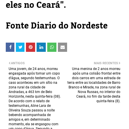
eles no Ceará".
Fonte Diario do Nordeste
ANTIGOS
MAIS RECENTES
Uma jovem, de 24 anos, morreu
Uma menina de 2 anos morreu
engasgada após tomar um copo
após uma colisão frontal entre
d’água, segundo testemunhas. O
dois carros em uma estrada de
caso aconteceu em um sítio na
terra entre as localidades de Barro
zona rural da cidade de
Branco e Mirade, na zona rural de
Andradas, a 463 km de Belo
Nova Russas, no interior do
Horizonte, nesta quinta-feira (08).
Ceará, no fim da tarde desta
De acordo com o relato de
quinta-feira (8).
testemunhas, Aline Lara de
Oliveira Souza passou a noite
bebendo acompanhada de
amigos e, em determinado
momento, ela se engasgou com
um copo d’água. Segundo a