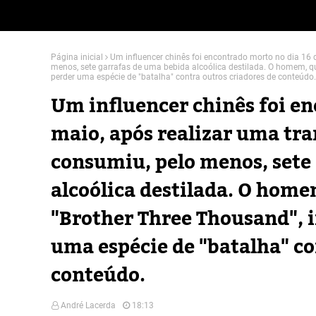
Página inicial
Um influencer chinês foi encontrado morto no dia 16
menos, sete garrafas de uma bebida alcoólica destilada. O homem, qu
perder uma espécie de "batalha" contra outros criadores de conteúdo.
Um influencer chinês foi en
maio, após realizar uma tr
consumiu, pelo menos, sete
alcoólica destilada. O home
"Brother Three Thousand", i
uma espécie de "batalha" co
conteúdo.
André Lacerda
18:13