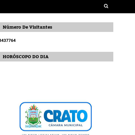
Número De Visitantes
3
4
3
7
7
6
4
HORÓSCOPO DO DIA