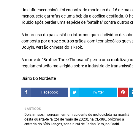
Um influencer chinês foi encontrado morto no dia 16 de maio
menos, sete garrafas de uma bebida alcoólica destilada. O h
líquido após perder uma espécie de "batalha" contra outros 
A imprensa do país asiático informou que o indivíduo de sob
composta por arroz e outros grãos, com teor alcoólico que va
Douyin, versão chinesa do TikTok.
A morte de "Brother Three Thousand" gerou uma mobilização
regulamentação mais rígida sobre a indústria de transmissão
Diário Do Nordeste
Facebook
Twitter
ANTIGOS
Dois irmãos morreram em um acidente de motocicleta na manhã
desta quarta-feira (24 de maio de 2023), na CE-386, próximo a
entrada do Sítio Lenços, zona rural de Farias Brito, no Cariri.