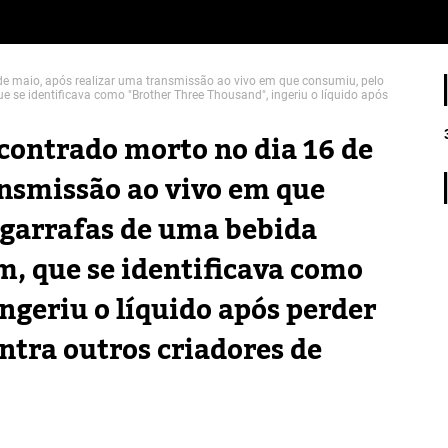
 de maio, após realizar uma transmissão ao vivo em que consumiu, pelo
e se identificava como "Brother Three Thousand", ingeriu o líquido após
contrado morto no dia 16 de
ansmissão ao vivo em que
 garrafas de uma bebida
m, que se identificava como
ngeriu o líquido após perder
ntra outros criadores de