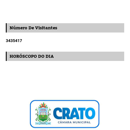
Número De Visitantes
3
4
3
5
4
1
7
HORÓSCOPO DO DIA