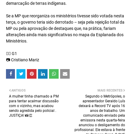
demarcação de terras indígenas.
Se a MP que reorganiza os ministérios tivesse sido votada nesta
terça, o governo teria sido derrotado – seja pela rejeição total da
MP ou pela aprovação de destaques que, na prática, fariam
alterações ainda mais significativas no mapa da Esplanada dos
Ministérios.
✍🏼 G1
📷 Cristiano Mariz
ANTIGOS
MAIS RECENTES
A mulher tinha chamado a PM
Segundo o Metrópoles, o
para tentar acalmar discussão
apresentador Geraldo Luís
com o vizinho, mas acabou
deixará a Record TV após 16
sendo agredida pelo policial .
anos de trabalho. Um
JUSTIÇA! 📸👏
comunicado enviado pela
emissora nesta quarta-feira
anunciou o desligamento do
profissional. Ele estava à frente