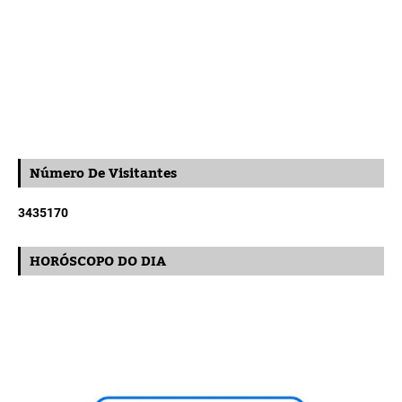
Número De Visitantes
3
4
3
5
1
7
0
HORÓSCOPO DO DIA