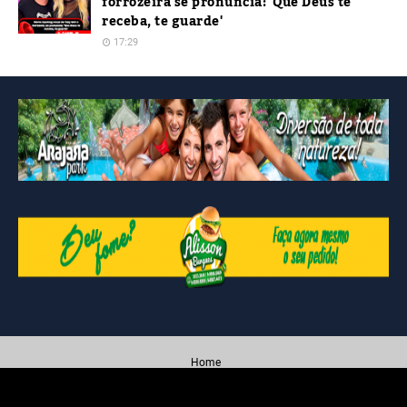
forrozeira se pronuncia: 'Que Deus te
receba, te guarde'
17:29
Home
Created By
Blogging
| Distributed By
Blogger Themes