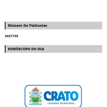
Número De Visitantes
3
4
3
7
7
3
5
HORÓSCOPO DO DIA