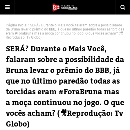
Página inicial
SERÁ? Durante o Mais Você, falaram sobre a possibilidade
da Bruna levar o prêmio do BBB, já que no último paredão todas as torcidas
eram #ForaBruna mas a moça continuou no jogo. O que vocês acham? (🎥
Reprodução: Tv Globo)
SERÁ? Durante o Mais Você,
falaram sobre a possibilidade da
Bruna levar o prêmio do BBB, já
que no último paredão todas as
torcidas eram #ForaBruna mas
a moça continuou no jogo. O que
vocês acham? (🎥Reprodução: Tv
Globo)