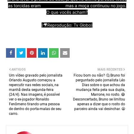
as torcidas eram
#ForaBruna
mas a moça continuou no jogo.
O que vocês acham?
(🎥Reprodução: Tv Globo)
ANTIGOS
MAIS RECENTES
Um vídeo gravado pelo jornalista
Ficou bom ou não? 🤔 Bruno foi
Orlando Augusto começou a
perguntado pelo jornalista Léo
repercutir nas redes sociais, na
Dias sobre o que achou da
manhã desta segunda-feira
mudança feita pela sua dupla,
(24/4). Nas imagens, é possível
Marrone, no rosto. 😷
ver o ex-jogador Ronaldo
Desconcertado, Bruno se limitou
Fenômeno tirando uma pessoa
apenas a dizer que o rosto do
de dentro do porta-malas de seu
parceiro ainda vai desinchar. 😬
carro.