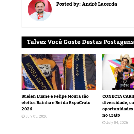
Posted by:
André Lacerda
Talvez Você Goste Destas Postagens
Suelen Luane e Felipe Moura são
CONECTA CARIR
eleitos Rainha e Rei da ExpoCrato
diversidade, cu
2026
oportunidades 
no Crato
July 05, 2026
July 04, 2026