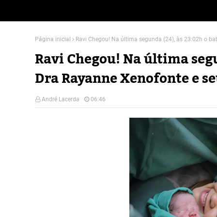
Página inicial
Ravi Chegou! Na última segunda (24), às 23:02h o ba
Ravi Chegou! Na última segu
Dra Rayanne Xenofonte e se
André Lacerda
06:46