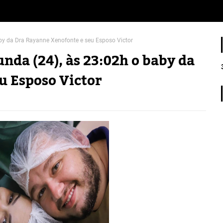
by da Dra Rayanne Xenofonte e seu Esposo Victor
nda (24), às 23:02h o baby da
u Esposo Victor