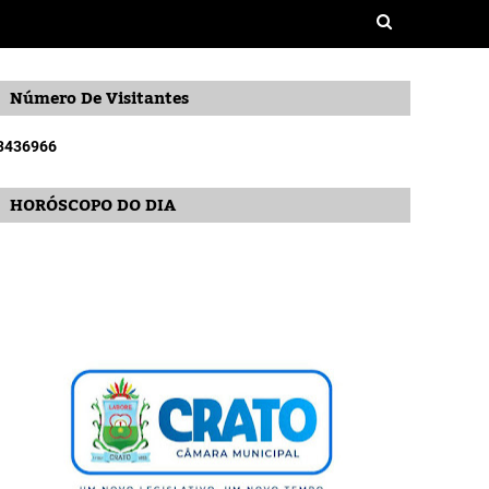
Número De Visitantes
3
4
3
6
9
6
6
HORÓSCOPO DO DIA