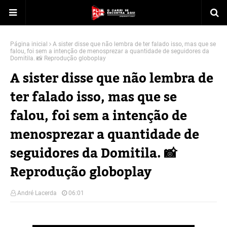
Página inicial
A sister disse que não lembra de ter falado isso, mas que se
falou, foi sem a intenção de menosprezar a quantidade de seguidores da
Domitila. 📸 Reprodução globoplay
A sister disse que não lembra de
ter falado isso, mas que se
falou, foi sem a intenção de
menosprezar a quantidade de
seguidores da Domitila. 📸
Reprodução globoplay
André Lacerda
06:01