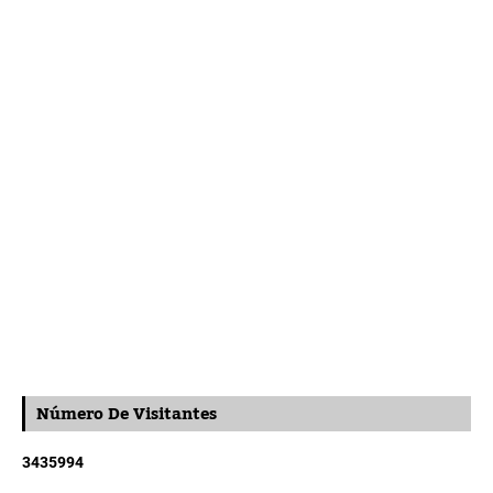
Número De Visitantes
3
4
3
5
9
9
4