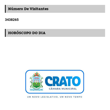
Número De Visitantes
3
4
3
8
2
6
5
HORÓSCOPO DO DIA