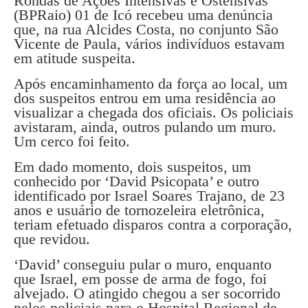
Rondas de Ações Intensivas e Ostensivas
(BPRaio) 01 de Icó recebeu uma denúncia
que, na rua Alcides Costa, no conjunto São
Vicente de Paula, vários indivíduos estavam
em atitude suspeita.
Após encaminhamento da força ao local, um
dos suspeitos entrou em uma residência ao
visualizar a chegada dos oficiais. Os policiais
avistaram, ainda, outros pulando um muro.
Um cerco foi feito.
Em dado momento, dois suspeitos, um
conhecido por ‘David Psicopata’ e outro
identificado por Israel Soares Trajano, de 23
anos e usuário de tornozeleira eletrônica,
teriam efetuado disparos contra a corporação,
que revidou.
‘David’ conseguiu pular o muro, enquanto
que Israel, em posse de arma de fogo, foi
alvejado. O atingido chegou a ser socorrido
pelos policiais para o Hospital Regional de