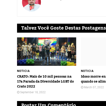
Talvez Você Goste Destas Postagens
NOTICIA
NOTICIA
CRATO: Mais de 10 mil pessoas na
Idoso morre en
17a Parada da Diversidade LGBT do
quando se alim
Crato 2022
March 07, 2022
September 18, 2022
Postar Um Comentário