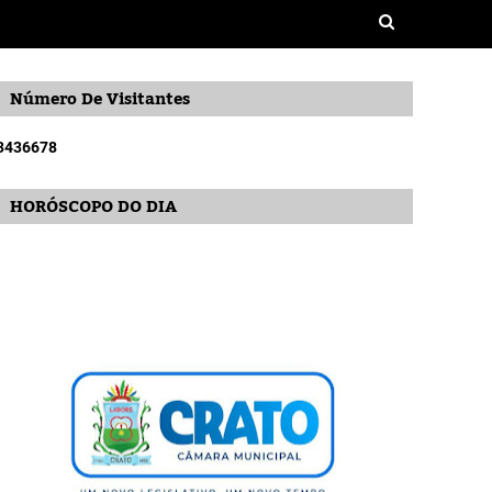
Número De Visitantes
3
4
3
6
6
7
8
HORÓSCOPO DO DIA