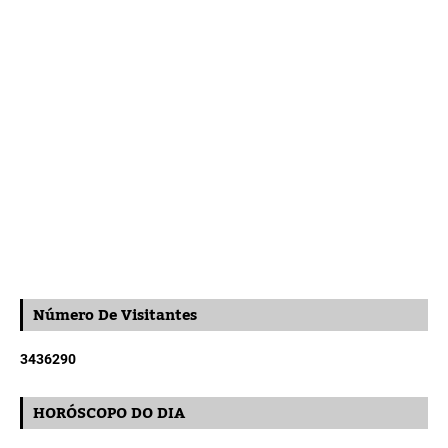
Número De Visitantes
3
4
3
6
2
9
0
HORÓSCOPO DO DIA