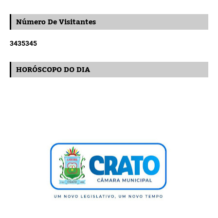
Número De Visitantes
3
4
3
5
3
4
5
HORÓSCOPO DO DIA