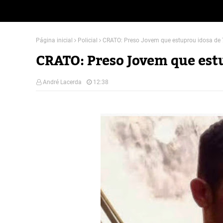
Página inicial
Policial
CRATO: Preso Jovem que estuprou idosa de
CRATO: Preso Jovem que est
André Lacerda
12:38