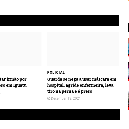
POLICIAL
tar irmão por
Guarda se nega a usar máscara em
eso em Iguatu
hospital, agride enfermeira, leva
tiro na perna e é preso
2
December 13, 2021