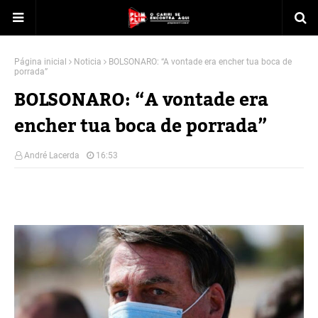
Página inicial
Noticia
BOLSONARO: “A vontade era encher tua boca de
porrada”
BOLSONARO: “A vontade era
encher tua boca de porrada”
André Lacerda
16:53