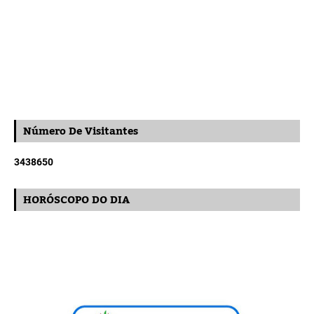
Número De Visitantes
3
4
3
8
6
5
0
HORÓSCOPO DO DIA