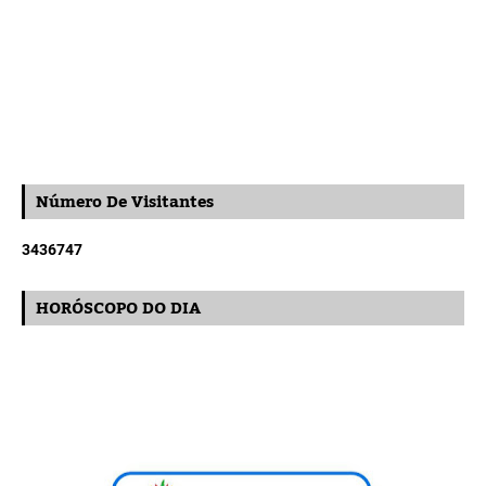
Número De Visitantes
3
4
3
6
7
4
7
HORÓSCOPO DO DIA