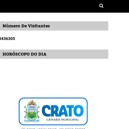
Número De Visitantes
3
4
3
6
3
0
5
HORÓSCOPO DO DIA