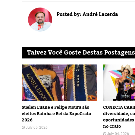
Posted by:
André Lacerda
Talvez Você Goste Destas Postagens
Suelen Luane e Felipe Moura são
CONECTA CARIR
eleitos Rainha e Rei da ExpoCrato
diversidade, cu
2026
oportunidades 
no Crato
July 05, 2026
July 04, 2026