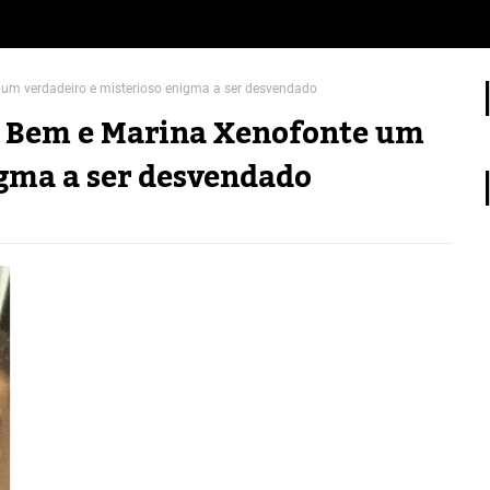
m verdadeiro e misterioso enigma a ser desvendado
Bem e Marina Xenofonte um
igma a ser desvendado