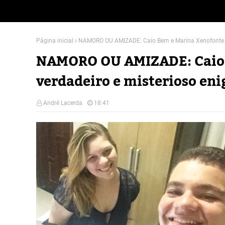
Página inicial
NAMORO OU AMIZADE: Caio Bem e Marina Xenofonte u
NAMORO OU AMIZADE: Caio 
verdadeiro e misterioso en
André Lacerda
18:41