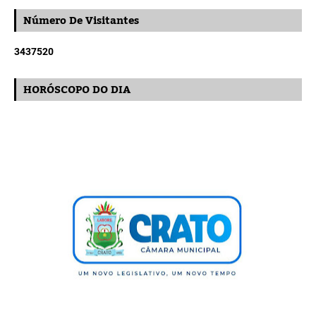
Número De Visitantes
3
4
3
7
5
2
0
HORÓSCOPO DO DIA